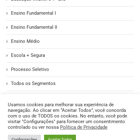
Ensino Fundamental I
Ensino Fundamental II
Ensino Médio
Escola + Segura
Processo Seletivo
Todos os Segmentos
Unidade II
Usamos cookies para melhorar sua experiência de
navegação. Ao clicar em “Aceitar Todos”, você concorda
com o uso de TODOS os cookies. No entanto, você pode
visitar "Configurações" para fornecer um consentimento
controlado ou ver nossa
Política de Privacidade
@2026 - Todos os Direitos Reservados. | Produzido pelo Núcleo de
Configurações
Aceitar Todos