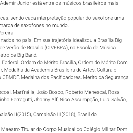
 Ademir Junior está entre os músicos brasileiros mais
cnicas, sendo cada interpretação popular do saxofone uma
or marca de saxofones no mundo.
ereira.
dos no país. Em sua trajetória idealizou a Brasília Big
de Verão de Brasília (CIVEBRA), na Escola de Música.
stro de Big Band.
l Federal: Ordem do Mérito Brasília, Ordem do Mérito Dom
ar, Medalha da Academia Brasileira de Artes, Cultura e
 do CBMDF, Medalha dos Pacificadores, Mérito da Segurança
ascoal, Mart’nália, João Bosco, Roberto Menescal, Rosa
ninho Ferragutti, Jhonny Alf, Nico Assumpção, Lula Galvão,
aleão II(2015), Camaleão III(2018), Brasil do
 e Maestro Titular do Corpo Musical do Colégio Militar Dom