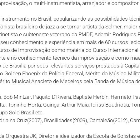
provisação, o multi-instrumentista, arranjador e compositor
o instrumento no Brasil, popularizando as possibilidades té
nista brasileiro de jazz a se tornar artista da Selmer, mai
inetista e subtenente veterano da PMDF, Ademir Rodrigues P
seu conhecimento e experiência em mais de 60 cursos leciona
 Curso de Improvisação como matéria do Curso Internacional 
 arte e no conhecimento técnico da improvisação e como mae
 Brasília por seus relevantes serviços prestados à Capita
rito Golden Phoenix da Polícia Federal, Mérito do Músico Milit
 Mérito Musical Anacleto de Medeiros pela Banda de Música
i, Bob Mintzer, Paquito D’Rivera, Baptiste Herbin, Hermeto P
ta, Toninho Horta, Guinga, Arthur Maia, Idriss Boudrioua, To
po Solo Brasil etc.
tória na Cruz(2007), Brasilidades(2009), Camaleão(2012), Cam
da Orquestra JK, Diretor e idealizador da Escola de Solistas