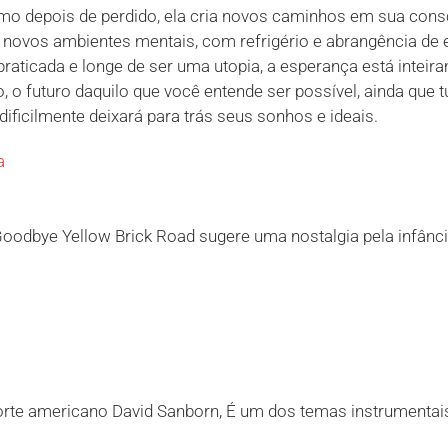
smo depois de perdido, ela cria novos caminhos em sua consc
 em novos ambientes mentais, com refrigério e abrangência d
ticada e longe de ser uma utopia, a esperança está inteiram
o futuro daquilo que você entende ser possível, ainda que t
ificilmente deixará para trás seus sonhos e ideais.
a
odbye Yellow Brick Road sugere uma nostalgia pela infância 
rte americano David Sanborn, É um dos temas instrumentais