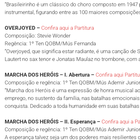
“Brasileirinho é um clássico do choro composto em 1947
instrumental, figurando entre as 100 maiores composições
OVERJOYED –
Confira aqui a Partitura
Composição: Stevie Wonder
Regência: 1º Ten QOBM/Mús Fernanda
“Overjoyed, que significa estar radiante, é uma canção d
Lautert no sax tenor e Jonatas Maulaz no trombone, com a
MARCHA DOS HERÓIS – I. Abertura –
Confira aqui Partitu
Composição e regência: 1º Ten QOBM/Mús Ademir Junio
“Marcha dos Heróis é uma expressão de honra musical aos 
emprego, no sustento da família, nas batalhas emocionais
conquista. Dedicado a toda humanidade em suas batalhas i
MARCHA DOS HERÓIS – II. Esperança –
Confira aqui a Pa
Composição e regência: 1º Ten QOBM/Mús Ademir Junio
A esperança talvez seja um dos poderes mais resilientes 