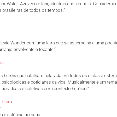
 por Waldir Azevedo e lançado dois anos depois. Consider
 brasileiras de todos os tempos.”
e Stevie Wonder com uma letra que se assemelha a uma poesi
rranjo envolvente e tocante.”
ra
r
heróis que batalham pela vida em todos os ciclos e esferas 
, psicológicas e cotidianas da vida. Musicalmente é um tem
ndividuais e coletivas com contexto heróico.”
rtitura
r
da existência humana.