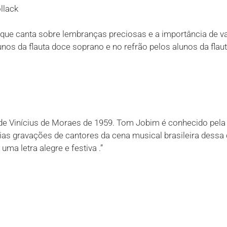
llack
 que canta sobre lembranças preciosas e a importância de 
os da flauta doce soprano e no refrão pelos alunos da flauta
de Vinícius de Moraes de 1959. Tom Jobim é conhecido pel
árias gravações de cantores da cena musical brasileira dess
ma letra alegre e festiva .”