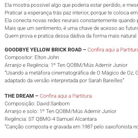
Ela mostra possível algo que poderia estar perdido, e me
Praticar a esperança trás paz interior, porque te coloca
Ela conecta novas redes neurais constantemente quando pra
Mais que um sentimento, é uma chave de acesso ao futuro, 
Quem prova e pratica dessa dádiva da forma mais natural d
GOODBYE YELLOW BRICK ROAD –
Confira aqui a Partitur
Compositor: Elton John
Arranjo e Regência: 1º Ten QOBM/Mús Ademir Junior
“Usando a metáfora cinematográfica de O Mágico de Oz, Go
adaptado da versão interpretada por Sarah Bareilles”
THE DREAM –
Confira aqui a Partitura
Composição: David Sanborn
Arranjo e solo: 1º Ten QOBM/Mús Ademir Junior
Regência: ST QBMG-4 Samuel Alcantara
“Canção composta e gravada em 1987 pelo saxofonista no