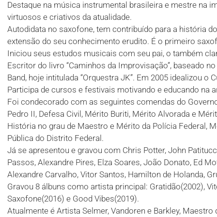
Destaque na música instrumental brasileira e mestre na im
virtuosos e criativos da atualidade.
Autodidata no saxofone, tem contribuído para a história d
extensão do seu conhecimento erudito. É o primeiro saxofo
Iniciou seus estudos musicais com seu pai, o também clar
Escritor do livro “Caminhos da Improvisação”, baseado no 
Band, hoje intitulada “Orquestra JK”. Em 2005 idealizou o
Participa de cursos e festivais motivando e educando na
Foi condecorado com as seguintes comendas do Governo de
Pedro II, Defesa Civil, Mérito Buriti, Mérito Alvorada e Mé
História no grau de Maestro e Mérito da Polícia Federal,
Pública do Distrito Federal.
Já se apresentou e gravou com Chris Potter, John Patitucc
Passos, Alexandre Pires, Elza Soares, João Donato, Ed Mot
Alexandre Carvalho, Vitor Santos, Hamilton de Holanda, Gru
Gravou 8 álbuns como artista principal: Gratidão(2002), Vi
Saxofone(2016) e Good Vibes(2019).
Atualmente é Artista Selmer, Vandoren e Barkley, Maestro 