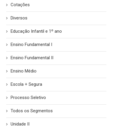
Cotações
Diversos
Educação Infantil e 1º ano
Ensino Fundamental I
Ensino Fundamental II
Ensino Médio
Escola + Segura
Processo Seletivo
COMUNICADO IMPORTANTE –
REGRA DE ATENDIMEN
Todos os Segmentos
PERMANÊNCIA DE ALUNOS NO
COMUNIDADE ESCOL
COLÉGIO APÓS O HORÁRIO...
14/04/2026
Unidade II
14/04/2026