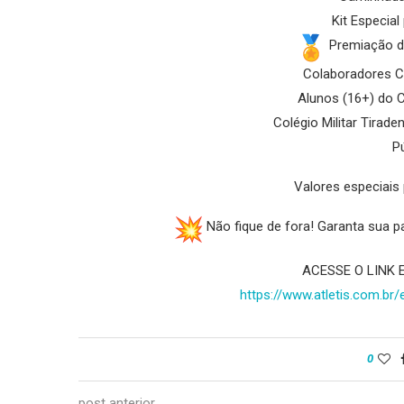
Kit Especial
Premiação de
Colaboradores Ci
Alunos (16+) do C
Colégio Militar Tiraden
Pú
Valores especiai
Não fique de fora! Garanta sua p
ACESSE O LINK 
https://www.atletis.com.br/
0
post anterior