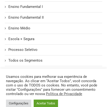
Ensino Fundamental I
Ensino Fundamental II
Ensino Médio
Escola + Segura
Processo Seletivo
Todos os Segmentos
Unidade II
Usamos cookies para melhorar sua experiência de
navegação. Ao clicar em “Aceitar Todos”, você concorda
com o uso de TODOS os cookies. No entanto, você pode
visitar "Configurações" para fornecer um consentimento
controlado ou ver nossa
Política de Privacidade
@2026 - Todos os Direitos Reservados. | Produzido pelo Núcleo de
Configurações
Aceitar Todos