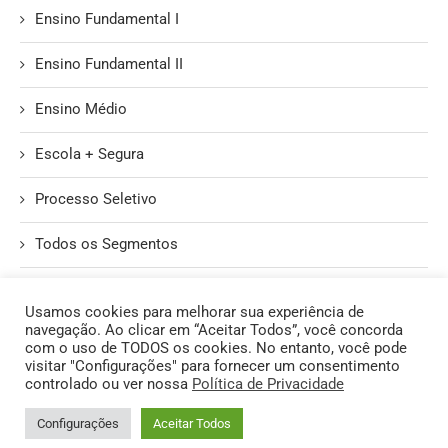
Ensino Fundamental I
Ensino Fundamental II
Ensino Médio
Escola + Segura
Processo Seletivo
Todos os Segmentos
Unidade II
Usamos cookies para melhorar sua experiência de
navegação. Ao clicar em “Aceitar Todos”, você concorda
com o uso de TODOS os cookies. No entanto, você pode
visitar "Configurações" para fornecer um consentimento
controlado ou ver nossa
Política de Privacidade
@2026 - Todos os Direitos Reservados. | Produzido pelo Núcleo de
Configurações
Aceitar Todos
Informática do CMDP II