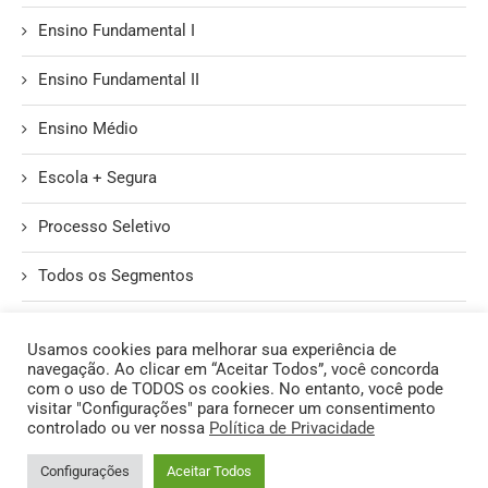
Ensino Fundamental I
Ensino Fundamental II
Ensino Médio
Escola + Segura
Processo Seletivo
Todos os Segmentos
Unidade II
Usamos cookies para melhorar sua experiência de
navegação. Ao clicar em “Aceitar Todos”, você concorda
com o uso de TODOS os cookies. No entanto, você pode
visitar "Configurações" para fornecer um consentimento
controlado ou ver nossa
Política de Privacidade
@2026 - Todos os Direitos Reservados. | Produzido pelo Núcleo de
Configurações
Aceitar Todos