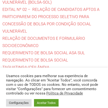
VULNERÁVEL (BOLSA-SOL)
EDITAL Nº 02 – RELAÇÃO DE CANDIDATOS APTOS A
PARTICIPAREM DO PROCESSO SELETIVO PARA
CONCESSÃO DE BOLSA POR CONDIÇÃO SOCIAL
VULNERÁVEL
RELAÇÃO DE DOCUMENTOS E FORMULÁRIO
SOCIOECONÔMICO
REQUERIMENTO DE BOLSA SOCIAL ASA SUL
REQUERIMENTO DE BOLSA SOCIAL
TAGUATINGA/CEILÂNDIA
EDITAL Nº 01 – PROCESSO SELETIVO PARA
Usamos cookies para melhorar sua experiência de
navegação. Ao clicar em “Aceitar Todos”, você concorda
CONCESSÃO DE BOLSA POR CONDIÇÃO SOCIAL
com o uso de TODOS os cookies. No entanto, você pode
VULNERÁVEL
visitar "Configurações" para fornecer um consentimento
controlado ou ver nossa
Política de Privacidade
@2026 - Todos os Direitos Reservados. | Produzido pelo Núcleo de
Configurações
Aceitar Todos
Informática do CMDP II