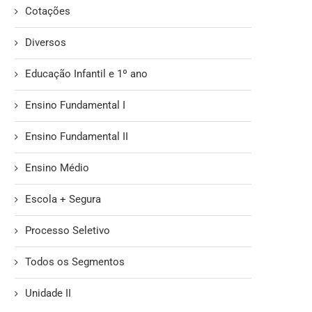
Cotações
Diversos
Educação Infantil e 1º ano
Ensino Fundamental I
Ensino Fundamental II
Ensino Médio
Escola + Segura
Processo Seletivo
Todos os Segmentos
RESULTADO RETIFICADO DA PROVA
PROCESSO SELETIVO 6º 
OBJETIVA DO 1º SIMULADO DE
CONVOCAÇÃO PARA MAT
Unidade II
2025
07/02/2025